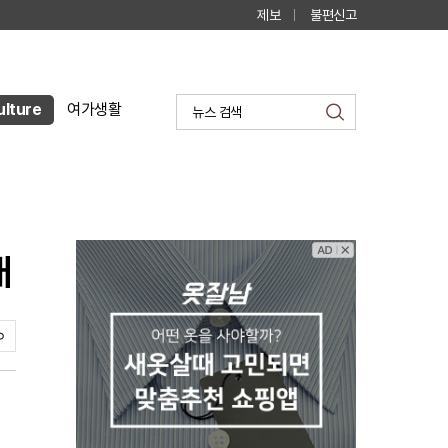
제보
불편신고
ulture
여가생활
검
색
개
스
크
랩