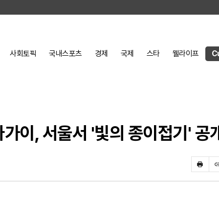
사회토픽
국내스포츠
경제
국제
스타
웰라이프
C
가이, 서울서 '빛의 종이접기' 공
프
린
트