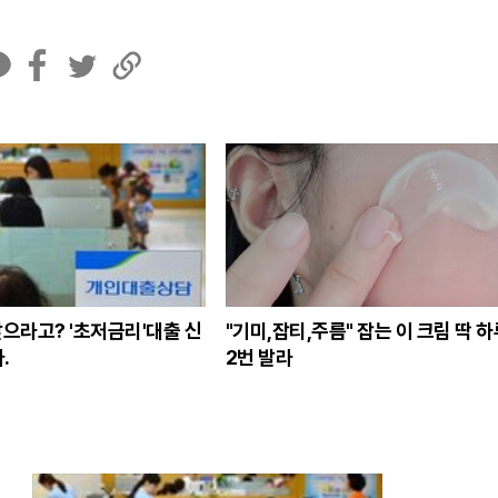
페
트
U
이
위
R
스
터
L
북
복
사
갚으라고? '초저금리'대출 신
"기미,잡티,주름" 잡는 이 크림 딱 
.
2번 발라