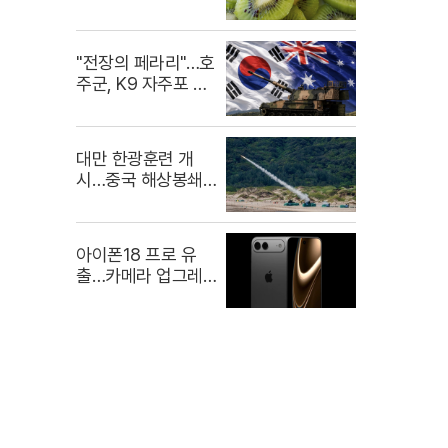
먹어야
"전장의 페라리"…호
주군, K9 자주포 극
찬
대만 한광훈련 개
시…중국 해상봉쇄
맞불 작전
아이폰18 프로 유
출…카메라 업그레
이드에 총력