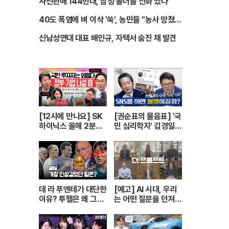
사전판매 144만대, 삼성 폴더블 신화 썼다
40도 폭염에 벼 이삭 '쑥', 농민들 "농사 망쳤
다"
신남성연대 대표 배인규, 자택서 숨진 채 발견
[12시에 만나요] SK
[권순표의 물음표] '국
하이닉스 올해 2분기
민 심리학자' 김경일에
실적발표 D-DAY! 역
게 '권순표의 물음
대급 실적에도 아쉬운
표'를 맡겼다
점은?ㅣ김경일 아주
대 심리학과 교수ㅣ2
026년 7월 29일 수
요일
데 라 푸엔테가 대단한
[예고] AI 시대, 우리
이유? 투헬은 왜 그런
는 어떤 질문을 던져야
선택을? 전술로 보는
할까 - 글로벌 지성 단
월드컵 결산ㅣ개눈깔
독 6인 인터뷰 〈더 프
의 시선
롬프트〉| YTN