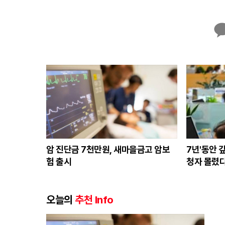
카
카
오
톡
암 진단금 7천만원, 새마을금고 암보
7년'동안 
험 출시
청자 몰렸다
오늘의
추천 Info