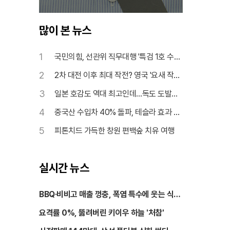
많이 본 뉴스
1
국민의힘, 선관위 직무대행 '특검 1호 수사'
촉구
2
2차 대전 이후 최대 작전? 영국 '요새 작전'
논란
3
일본 호감도 역대 최고인데…독도 도발은
계속
4
중국산 수입차 40% 돌파, 테슬라 효과 톡
톡
5
피톤치드 가득한 창원 편백숲 치유 여행
실시간 뉴스
BBQ·비비고 매출 껑충, 폭염 특수에 웃는 식품
가
요격률 0%, 뚫려버린 키이우 하늘 '처참'