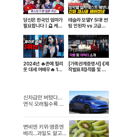
당신은 한국인 엄마가
테슬라 모델Y 5대! 썬
필요합니다ㅣ🔮 케샤
팅 안된차 vs 고급선
헌 (w. 큐스토)
팅 누가 더 뜨거울까
비교해봤습니다!
2024년 🔥존예 헐리
[가족관계증명서] 《제
웃 대세 여배우🔥 1위
작발표회》작품 및 캐
부터~ 9위까지 몰아
릭터 소개 260706
보기
첫방송
신차급만 버텼다…
연식 오래될수록 중
고차값 뚝
변비엔 키위·염증엔
베리…과일도 알고