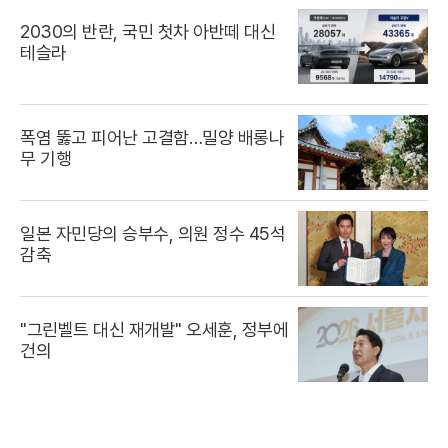
2030의 반란, 국민 첫차 아반떼 대신
테슬라
폭염 뚫고 피어난 고결함…밀양 배롱나
무 기행
일본 자민당의 승부수, 의원 정수 45석
감축
"그린벨트 대신 재개발" 오세훈, 정부에
건의