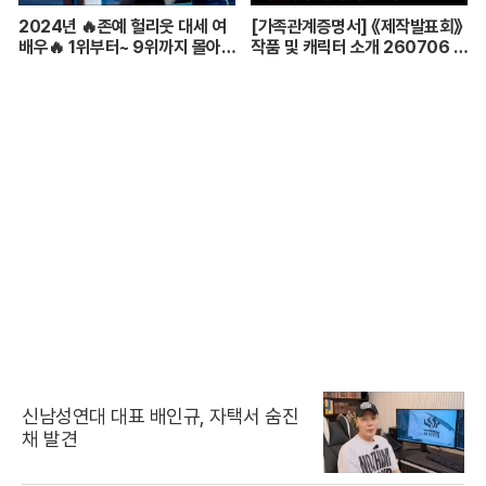
2024년 🔥존예 헐리웃 대세 여
[가족관계증명서] 《제작발표회》
배우🔥 1위부터~ 9위까지 몰아보
작품 및 캐릭터 소개 260706 첫
기
방송
신남성연대 대표 배인규, 자택서 숨진
채 발견