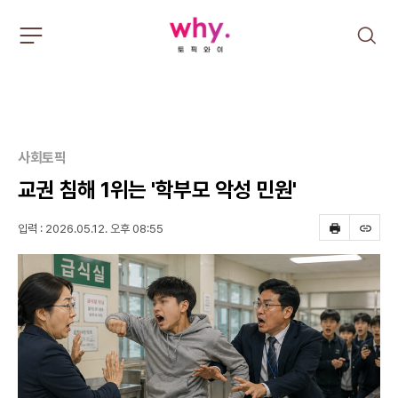
주
검
요
색
서
비
스
메
뉴
펼
사회토픽
치
교권 침해 1위는 '학부모 악성 민원'
기
입력 : 2026.05.12. 오후 08:55
프
스
린
크
트
랩