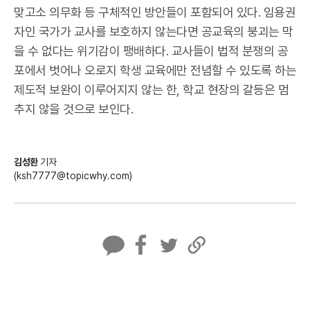
맞고소 의무화 등 구체적인 방안들이 포함되어 있다. 임용권
자인 국가가 교사를 보호하지 않는다면 공교육의 붕괴는 막
을 수 없다는 위기감이 팽배하다. 교사들이 법적 분쟁의 공
포에서 벗어나 오로지 학생 교육에만 전념할 수 있도록 하는
제도적 보완이 이루어지지 않는 한, 학교 현장의 갈등은 멈
추지 않을 것으로 보인다.
김성환
기자
(ksh7777@topicwhy.com)
카
페
트
U
카
이
위
R
오
스
터
L
톡
북
복
사