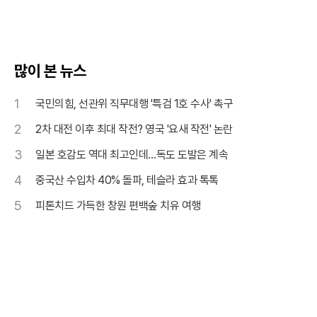
많이 본 뉴스
1
국민의힘, 선관위 직무대행 '특검 1호 수사' 촉구
2
2차 대전 이후 최대 작전? 영국 '요새 작전' 논란
3
일본 호감도 역대 최고인데…독도 도발은 계속
4
중국산 수입차 40% 돌파, 테슬라 효과 톡톡
5
피톤치드 가득한 창원 편백숲 치유 여행