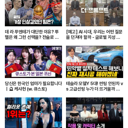
년 7월 29일 수요일
데 라 푸엔테가 대단한 이유? 투
[예고] AI 시대, 우리는 어떤 질문
헬은 왜 그런 선택을? 전술로 보
을 던져야 할까 - 글로벌 지성 단
는 월드컵 결산ㅣ개눈깔의 시선
독 6인 인터뷰 〈더 프롬프트〉| Y
TN
당신은 한국인 엄마가 필요합니다
테슬라 모델Y 5대! 썬팅 안된차 v
ㅣ🔮 케샤헌 (w. 큐스토)
s 고급선팅 누가 더 뜨거울까 비
교해봤습니다!