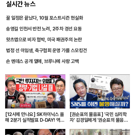
실시간 뉴스
꿀 일정은 끝났다, 10월 포스트시즌 현실화
송영길 인천서 반전 노려, 2주차 경선 요동
왓츠앱으로 비자 협박, 미국 패권주의 논란
법정 선 이임생, 축구협회 운명 가를 스모킹건
숀 멘데스 공개 열애, 브루나에 사랑 고백
[12시에 만나요] SK하이닉스 올
[권순표의 물음표] '국민 심리학
해 2분기 실적발표 D-DAY! 역대
자' 김경일에게 '권순표의 물음
급 실적에도 아쉬운 점은?ㅣ김경
표'를 맡겼다
일 아주대 심리학과 교수ㅣ2026